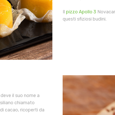
Il
pizzo Apollo 3
Novacart
questi sfiziosi budini.
o deve il suo nome a
siliano chiamato
 di cacao, ricoperti da