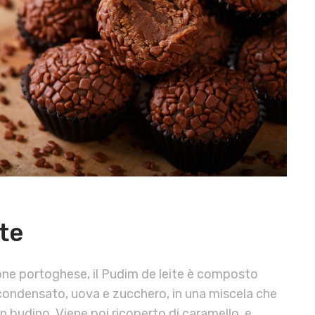
te
ione portoghese, il Pudim de leite è composto
condensato, uova e zucchero, in una miscela che
budino. Viene poi ricoperto di caramello, e