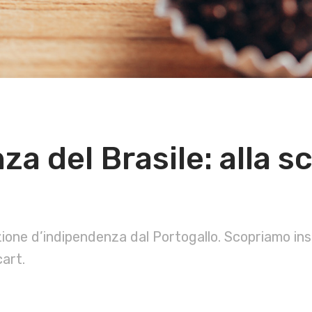
a del Brasile: alla sc
razione d’indipendenza dal Portogallo. Scopriamo in
cart.