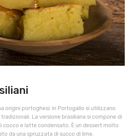
iliani
a origini portoghesi: in Portogallo si utilizzano
 tradizionali. La versione brasiliana si compone di
di cocco e latte condensato. È un dessert molto
ato da una spruzzata di succo di lime.